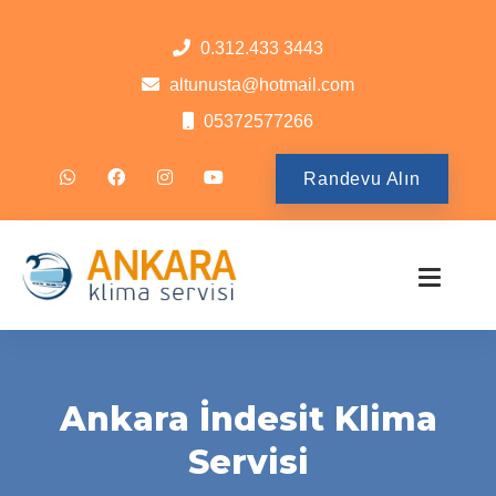
0.312.433 3443
altunusta@hotmail.com
05372577266
Randevu Alın
Ankara İndesit Klima
Servisi