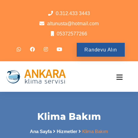
0.312.433 3443
altunusta@hotmail.com
05372577266
Randevu Alın
Klima Bakım
Ana Sayfa
Hizmetler
Klima Bakım