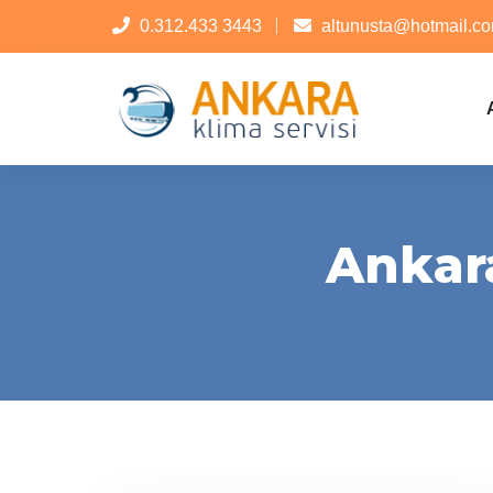
0.312.433 3443
altunusta@hotmail.c
Ankara