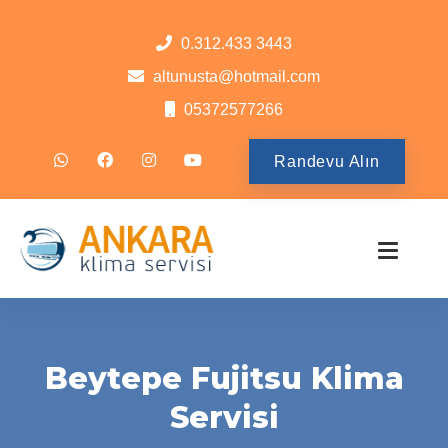
0.312.433 3443
altunusta@hotmail.com
05372577266
Randevu Alın
Beytepe Fujitsu Klima
Servisi